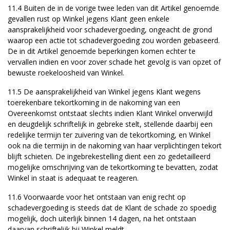
11.4 Buiten de in de vorige twee leden van dit Artikel genoemde
gevallen rust op Winkel jegens Klant geen enkele
aansprakelijkheid voor schadevergoeding, ongeacht de grond
waarop een actie tot schadevergoeding zou worden gebaseerd.
De in dit Artikel genoemde beperkingen komen echter te
vervallen indien en voor zover schade het gevolg is van opzet of
bewuste roekeloosheid van Winkel.
11.5 De aansprakelijkheid van Winkel jegens Klant wegens
toerekenbare tekortkoming in de nakoming van een
Overeenkomst ontstaat slechts indien Klant Winkel onverwijld
en deugdelijk schriftelijk in gebreke stelt, stellende daarbij een
redelijke termijn ter zuivering van de tekortkoming, en Winkel
ook na die termijn in de nakoming van haar verplichtingen tekort
blijft schieten. De ingebrekestelling dient een zo gedetailleerd
mogelijke omschrijving van de tekortkoming te bevatten, zodat
Winkel in staat is adequaat te reageren.
11.6 Voorwaarde voor het ontstaan van enig recht op
schadevergoeding is steeds dat de Klant de schade zo spoedig
mogelijk, doch uiterlijk binnen 14 dagen, na het ontstaan
daarvan schriftelijk bij Winkel meldt.