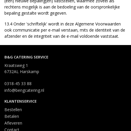
(een) nieuwe bepaling(en) vaststellen, waarmee zoveel als
rechtens mogelijk is aan de bedoeling van de oorspronkelijke
bepaling gestalte wordt gegeven.
13.4 Onder 'schriftelijk' wordt in deze Algemene Voorwaarden
ook communicatie per e-mail verstaan, mits de identiteit van de
afzender en de integriteit van de e-mail voldoende vaststaat.
B&G CATERING SERVICE
Kraatsweg 1
6732AL Harskamp
0318-45 33 88
info@bengcatering.nl
KLANTENSERVICE
Bestellen
Betalen
Afleveren
Contact