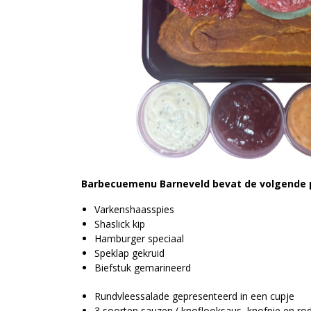
Barbecuemenu Barneveld bevat de volgende 
Varkenshaasspies
Shaslick kip
Hamburger speciaal
Speklap gekruid
Biefstuk gemarineerd
Rundvleessalade gepresenteerd in een cupje
3 soorten sauzen ( knoflooksaus, knofpie en ro