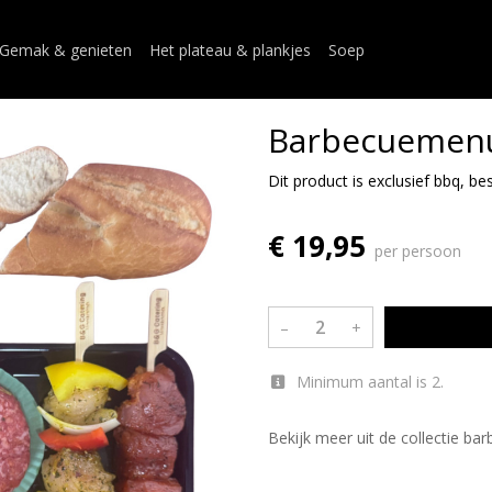
Gemak & genieten
Het plateau & plankjes
Soep
Barbecuemenu
Dit product is exclusief bbq, bes
€ 19,95
per persoon
–
+
Minimum aantal is 2.
Bekijk meer uit de collectie b