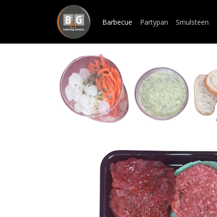
Barbecue
Partypan
Smulsteen