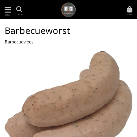
MAND
ZOEKEN
MENU
Barbecueworst
Barbecuevlees