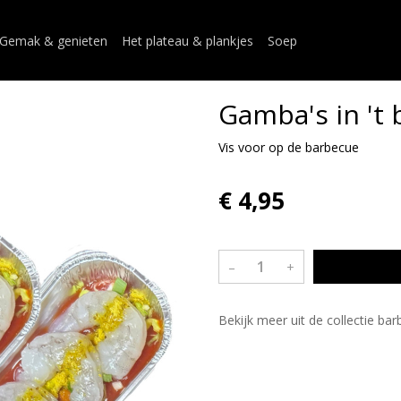
Gemak & genieten
Het plateau & plankjes
Soep
Gamba's in 't 
Vis voor op de barbecue
€ 4,95
–
+
Bekijk meer uit de collectie ba