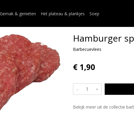
Gemak & genieten
Het plateau & plankjes
Soep
Hamburger sp
Barbecuevlees
€ 1,90
–
+
Bekijk meer uit de collectie ba