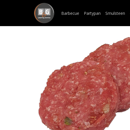
Barbecue
Partypan
Smulsteen