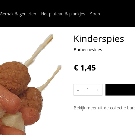
Gemak & genieten
Het plateau & plankjes
Soep
Kinderspies
Barbecuevlees
€ 1,45
–
+
Bekijk meer uit de collectie ba