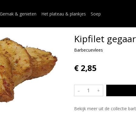
Gemak & genieten
Het plateau & plankjes
Soep
Kipfilet gegaa
Barbecuevlees
€ 2,85
–
+
Bekijk meer uit de collectie ba