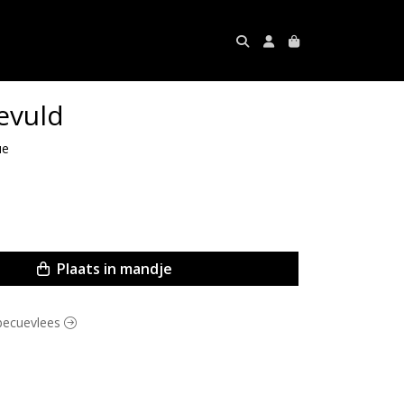
evuld
ue
Plaats in mandje
rbecuevlees