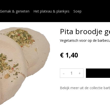
Gemak & genieten
Het plateau & plankjes
Soep
Pita broodje g
Vegetarisch voor op de barbec
€ 1,40
–
+
Bekijk meer uit de collectie ba