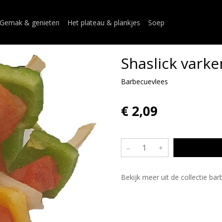
Gemak & genieten
Het plateau & plankjes
Soep
Shaslick varke
Barbecuevlees
€ 2,09
–
+
Bekijk meer uit de collectie ba