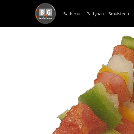
Barbecue
Partypan
Smulsteen