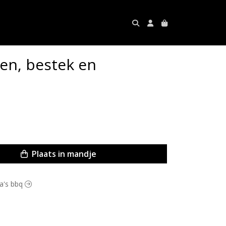
n, bestek en
Plaats in mandje
ra's bbq