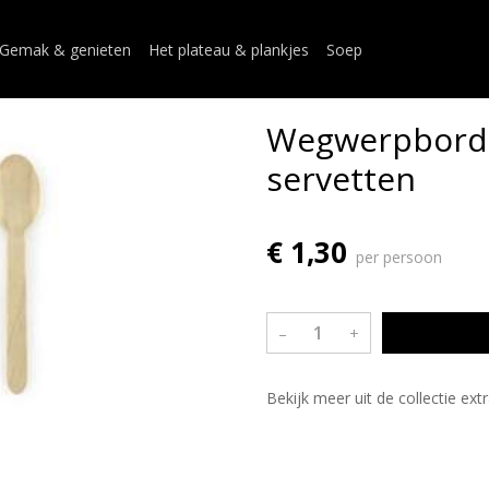
Gemak & genieten
Het plateau & plankjes
Soep
Wegwerpborde
servetten
€ 1,30
per persoon
–
+
Bekijk meer uit de collectie ext