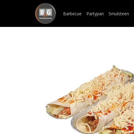
Barbecue
Partypan
Smulsteen