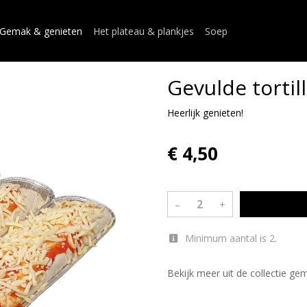
Gemak & genieten
Het plateau & plankjes
Soep
Gevulde tortil
Heerlijk genieten!
€ 4,50
–
+
Minimum aantal is 2.
Bekijk meer uit de collectie g