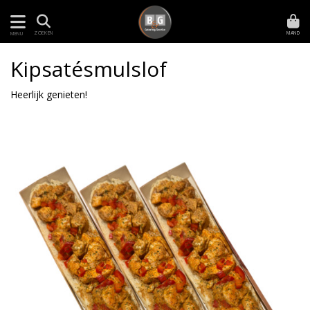
MAND
ZOEKEN
MENU
Kipsatésmulslof
Heerlijk genieten!