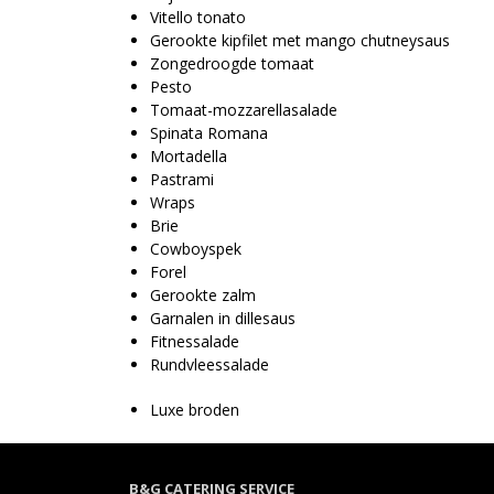
Vitello tonato
Gerookte kipfilet met mango chutneysaus
Zongedroogde tomaat
Pesto
Tomaat-mozzarellasalade
Spinata Romana
Mortadella
Pastrami
Wraps
Brie
Cowboyspek
Forel
Gerookte zalm
Garnalen in dillesaus
Fitnessalade
Rundvleessalade
Luxe broden
B&G CATERING SERVICE