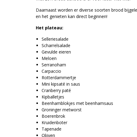
Daarnaast worden er diverse soorten brood bijgelev
en het genieten kan direct beginnen!
Het plateau:
Selleriesalade
Scharrelsalade
Gevulde eieren
Meloen
Serranoham
Carpaccio
Rotterdammertje
Mini kipsaté in saus
Cranberry paté
Kipballetjes
Beenhamblokjes met beenhamsaus
Groninger metworst
Boerenbrok
Kruidenboter
Tapenade
Olijven