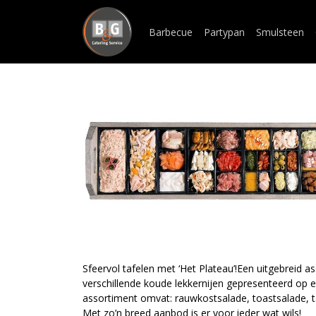
Barbecue
Partypan
Smulsteen
Sfeervol tafelen met ‘Het Plateau’!Een uitgebreid 
verschillende koude lekkernijen gepresenteerd op e
assortiment omvat: rauwkostsalade, toastsalade, tap
Met zo’n breed aanbod is er voor ieder wat wils!