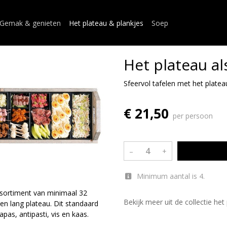
Gemak & genieten
Het plateau & plankjes
Soep
Het plateau al
Sfeervol tafelen met het platea
€ 21,50
per persoon
–
+
Minimum aantal is 4.
assortiment van minimaal 32
Bekijk meer uit de collectie he
en lang plateau. Dit standaard
as, antipasti, vis en kaas.