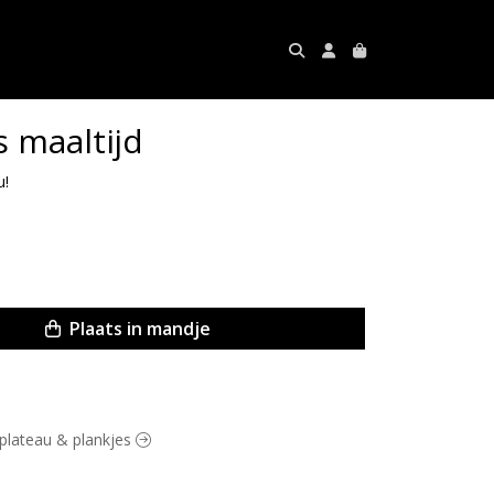
s maaltijd
u!
Plaats in mandje
t plateau & plankjes