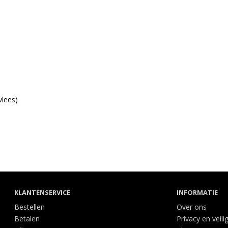
vlees)
KLANTENSERVICE
INFORMATIE
Bestellen
Over ons
Betalen
Privacy en veili