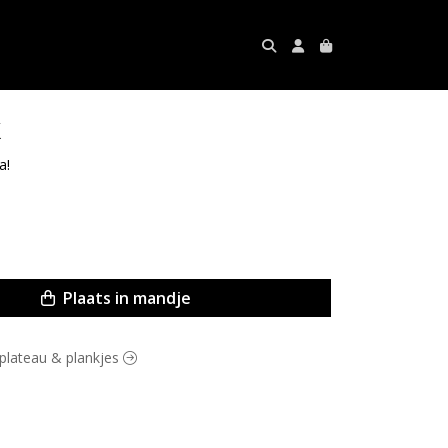
k
a!
Plaats in mandje
t plateau & plankjes