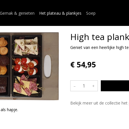
Gemak & genieten
Het plateau & plankjes
Soep
High tea plan
Geniet van een heerlijke high te
€ 54,95
–
+
Bekijk meer uit de collectie he
 als hapje.