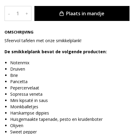
Plaats in mandje
–
+
OMSCHRIJVING
Sfeervol tafelen met onze smikkelplank!
De smikkelplank bevat de volgende producten:
Notenmix
Druiven
Brie
Pancetta
Pepercervelaat
Sopressa veneta
Mini kipsaté in saus
Moinkballetjes
Harskampse dippies
Huisgemaakte tapenade, pesto en kruidenboter
Olijven
Sweet pepper