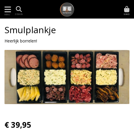
MAND
ZOEKEN
MENU
Smulplankje
Heerlijk borrelen!
€ 39,95