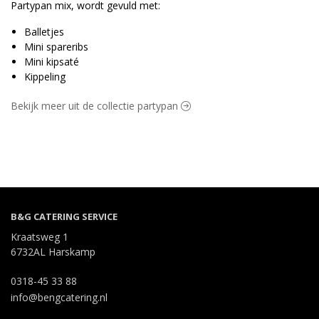
Partypan mix, wordt gevuld met:
Balletjes
Mini spareribs
Mini kipsaté
Kippeling
Bekijk meer uit de collectie partypan
B&G CATERING SERVICE
Kraatsweg 1
6732AL Harskamp
0318-45 33 88
info@bengcatering.nl