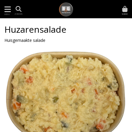
MAND
ZOEKEN
MENU
Huzarensalade
Huisgemaakte salade