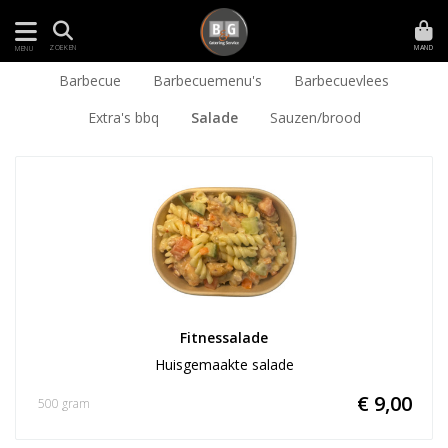
MAND
ZOEKEN
MENU
Barbecue
Barbecuemenu's
Barbecuevlees
Extra's bbq
Salade
Sauzen/brood
Fitnessalade
Huisgemaakte salade
€ 9,00
500 gram